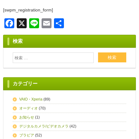
[swpm_registration_form]
F
X
Li
E
共
a
n
m
有
c
e
ail
検索
e
b
o
o
カテゴリー
k
VAIO・Xperia
(89)
オーディオ
(70)
お知らせ
(1)
デジタルカメラ/ビデオカメラ
(42)
ブラビア
(52)