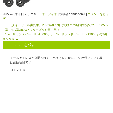
2022年8月5日
|
カテゴリー :
オーディオ
|
投稿者 : andodenki
|
コメントをどう
ぞ
←
【タイムセール実施中】2022年8月9日(火)までの期間限定でブラビア50v
型、43v型X80WKシリーズがお買い得！
5.1.2chサウンドバー「HT-A5000」、3.1chサウンドバー「HT-A3000」の2機
種を発売
→
コメントを残す
メールアドレスが公開されることはありません。
※
が付いている欄
は必須項目です
コメント
※