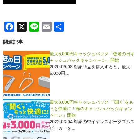
F
X
Li
E
共
a
n
m
有
関連記事
c
e
ail
e
最大5,000円キャッシュバック「敬老の日キ
ャッシュバックキャンペーン」開始
b
2020-09-08 対象商品を購入すると、最大
o
5,000円…
o
k
最大3,000円キャッシュバック「”聞く”をも
っと快適に！春のキャッシュバックキャン
ペーン」開始
2022-03-04 対象のワイヤレスポータブルス
ピーカーを…