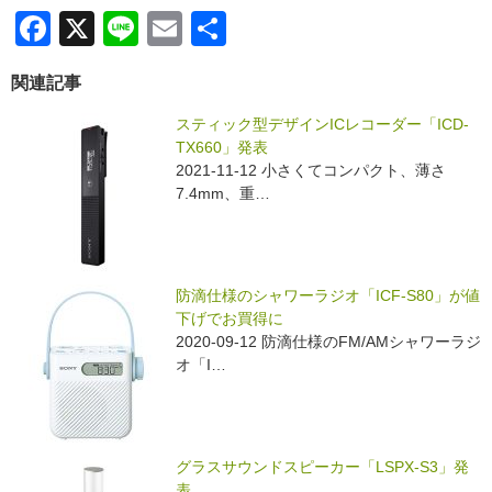
F
X
Li
E
共
a
n
m
有
関連記事
c
e
ail
e
スティック型デザインICレコーダー「ICD-
TX660」発表
b
2021-11-12 小さくてコンパクト、薄さ
o
7.4mm、重…
o
k
防滴仕様のシャワーラジオ「ICF-S80」が値
下げでお買得に
2020-09-12 防滴仕様のFM/AMシャワーラジ
オ「I…
グラスサウンドスピーカー「LSPX-S3」発
表