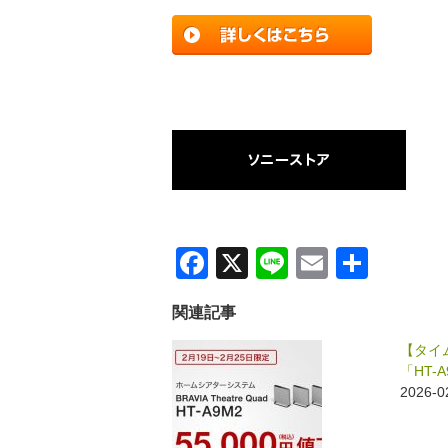
F
X
Li
E
共
a
n
m
有
関連記事
c
e
ail
e
【タイム
「HT-
b
2026-
o