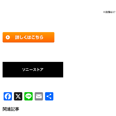
F
X
Li
E
共
a
n
m
有
関連記事
c
e
ail