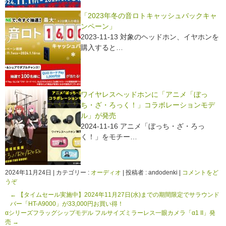
「2023年冬の音ロトキャッシュバックキャ
ンペーン」
2023-11-13 対象のヘッドホン、イヤホンを
購入すると…
ワイヤレスヘッドホンに「アニメ「ぼっ
ち・ざ・ろっく！」コラボレーションモデ
ル」が発売
2024-11-16 アニメ「ぼっち・ざ・ろっ
く！」をモチー…
2024年11月24日
|
カテゴリー :
オーディオ
|
投稿者 : andodenki
|
コメントをど
うぞ
←
【タイムセール実施中】2024年11月27日(水)までの期間限定でサラウンド
バー「HT-A9000」が33,000円お買い得！
αシリーズフラッグシップモデル フルサイズミラーレス一眼カメラ「α1 II」発
売
→