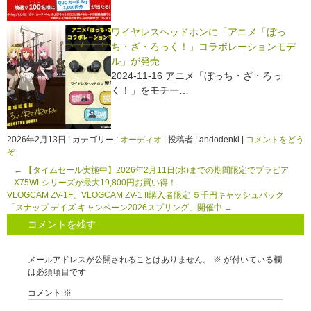
ワイヤレスヘッドホンに「アニメ「ぼっ
ち・ざ・ろっく！」コラボレーションモデ
ル」が発売
2024-11-16 アニメ「ぼっち・ざ・ろっ
く！」をモチー…
2026年2月13日
|
カテゴリー :
オーディオ
|
投稿者 : andodenki
|
コメントをどう
ぞ
←
【タイムセール実施中】2026年2月11日(水)までの期間限定でブラビア
X75WLシリーズが最大19,800円お買い得！
VLOGCAM ZV-1F、VLOGCAM ZV-1 II購入者限定 ５千円キャッシュバック
「スナップ デイズ キャンペーン2026スプリング」開催中
→
コメントを残す
メールアドレスが公開されることはありません。
※
が付いている欄
は必須項目です
コメント
※