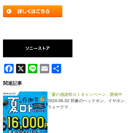
F
X
Li
E
共
a
n
m
有
関連記事
c
e
ail
e
「夏の感謝祭ロトキャンペーン」開催中
2024-06-02 対象のヘッドホン、イヤホン、
b
ウォークマ…
o
o