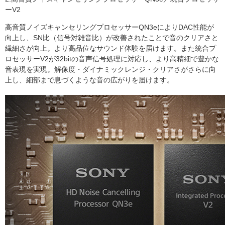
ーV2
高音質ノイズキャンセリングプロセッサーQN3eによりDAC性能が
向上し、SN比（信号対雑音比）が改善されたことで音のクリアさと
繊細さが向上。より高品位なサウンド体験を届けます。また統合プ
ロセッサーV2が32bitの音声信号処理に対応し、より高精細で豊かな
音表現を実現。解像度・ダイナミックレンジ・クリアさがさらに向
上し、細部まで息づくような音の広がりを届けます。