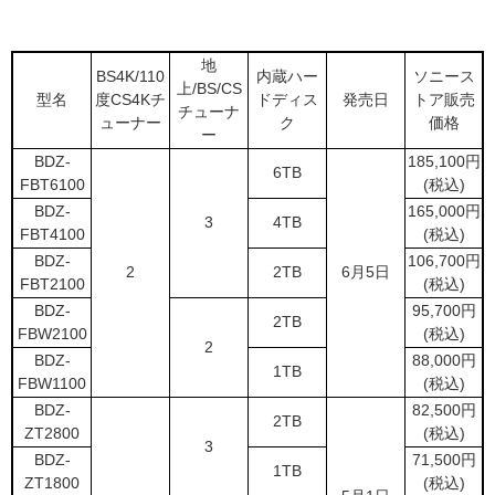
地
BS4K/110
内蔵ハー
ソニース
上/BS/CS
型名
度CS4Kチ
ドディス
発売日
トア販売
チューナ
ューナー
ク
価格
ー
BDZ-
185,100円
6TB
FBT6100
(税込)
BDZ-
165,000円
3
4TB
FBT4100
(税込)
BDZ-
106,700円
2
2TB
6月5日
FBT2100
(税込)
BDZ-
95,700円
2TB
FBW2100
(税込)
2
BDZ-
88,000円
1TB
FBW1100
(税込)
BDZ-
82,500円
2TB
ZT2800
(税込)
3
BDZ-
71,500円
1TB
ZT1800
(税込)