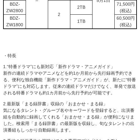
–
5月1日
BDZ-
71,500円
2TB
ZW2800
(税込)
2
BDZ-
60,500円
1TB
ZW1800
(税込)
・特長
1.“特番ドラマ”にも新対応「新作ドラマ・アニメガイド」
新作の連続ドラマやアニメなどを約1か月前から先行録画予約でき
る、便利な独自機能「新作ドラマ・アニメガイド」が、新たに“特番
ドラマ”にも対応します。従来の連続ドラマだけでなく、単発で放送
される特番ドラマも約1カ月前から先行予約が可能です。
2.最新版「まる録辞書」収録の「おまかせ・まる録」
気になるタレント・グループ名やキーワードを登録すると、出演番
組を自動的に録画してくれる「おまかせ・まる録」が便利になりま
した。検索用「まる録辞書」の最新版を収録し、旬なタレントの出
演番組もしっかり自動録画します。