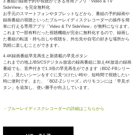
3.番組の録画予約や視聴ができる専用アプリ「Video & TV
SideView」を完全無料化
お手元のスマートフォンやタブレットなどから、番組の予約録画や
録画番組の視聴といったブルーレイディスクレコーダーの操作を簡
単に行える専用アプリ「Video & TV SideView」が無料になります。
これまで一部有料だった視聴機能が完全に無料化するので、録画し
た番組の転送・持ち出しや視聴を、外出先や自宅の好きな場所から
気軽に楽しむことができます。
4.4K録画番組早見再生と新搭載の早見ボタン
これまでの地上/BS/CSデジタル放送の録画番組に加え4K放送の録画
番組でも、音声付きで1.3倍の早見再生ができます（BDZ-FBシリー
ズ）。見たいシーンをすぐに見つけたい時や、短時間で視聴したい
時に便利です。また、「BDZ-Zシリーズ」のリモコンには「早見ボ
タン」を追加し、使い勝手が向上しています。
・ブルーレイディスクレコーダーの詳細はこちらから