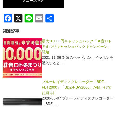
F
X
Li
E
共
a
n
m
有
関連記事
c
e
ail
e
最大10,000円キャッシュバック「＃音ロト
冬まつりキャッシュバックキャンペーン」
b
開始
o
2021-11-06 対象のヘッドホン、イヤホンを
購入すると…
o
k
ブルーレイディスクレコーダー「BDZ-
FBT2000」「BDZ-FBW2000」が値下げで
お買得に
2020-06-07 ブルーレイディスクレコーダー
「BDZ-…