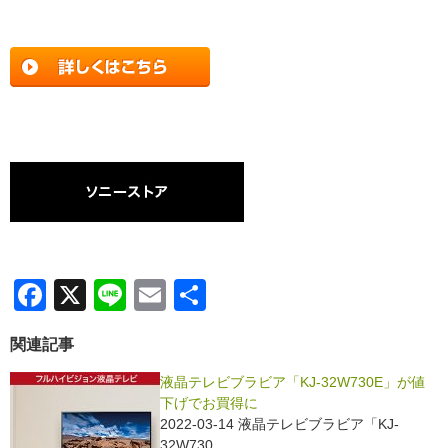
F
X
Li
E
共
a
n
m
有
関連記事
c
e
ail
e
液晶テレビブラビア「KJ-32W730E」が値
下げでお買得に
b
2022-03-14 液晶テレビブラビア「KJ-
32W730…