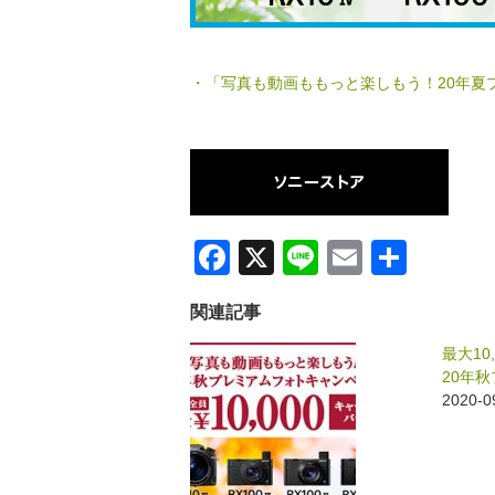
・「写真も動画ももっと楽しもう！20年夏
F
X
Li
E
共
a
n
m
有
関連記事
c
e
ail
e
最大1
20年
b
2020
o
o