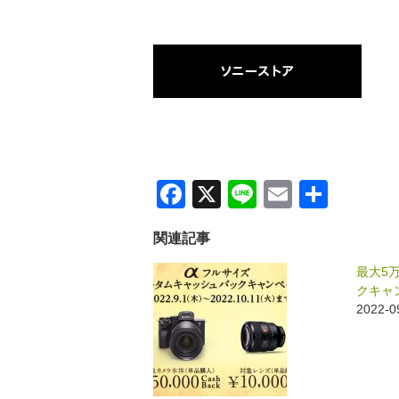
F
X
Li
E
共
a
n
m
有
関連記事
c
e
ail
e
最大5
クキャ
b
2022
o
o
k