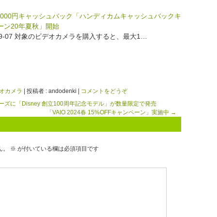
5,000円キャッシュバック「ハンディカムキャッシュバックキ
ーン20年夏秋」開始
-09-07 対象のビデオカメラを購入すると、最大1…
デオカメラ
|
投稿者 : andodenki
|
コメントをどうぞ
に「Disney 創立100周年記念モデル」が数量限定で発売
「VAIO 2024春 15%OFFキャンペーン」実施中
→
ん。
※
が付いている欄は必須項目です