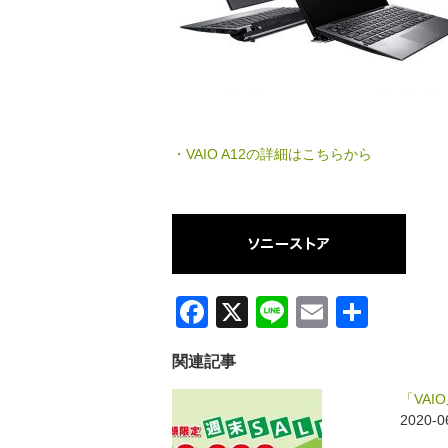
・VAIO A12の詳細はこちらから
F
X
Li
E
共
a
n
m
有
関連記事
c
e
ail
e
「VAI
2020-
b