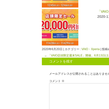
「VAI
2020-
2020年6月20日
|
カテゴリー :
VAIO・Xperia
|
投稿者 
←
「VAIO店頭限定週末SALE」開催。6月13日(土)
コメントを残す
メールアドレスが公開されることはありませ
コメント
※