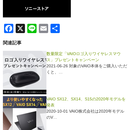
F
X
Li
E
共
a
n
m
有
関連記事
c
e
ail
e
数量限定「VAIOロゴ入りワイヤレスマウ
ス」プレゼントキャンペーン
b
2021-06-26 対象のVAIO本体をご購入いただ
o
くと、…
o
k
VAIO SX12、SX14、S15の2020年モデルを
発表
2020-10-01 VAIO株式会社は2020年モデル
のV…