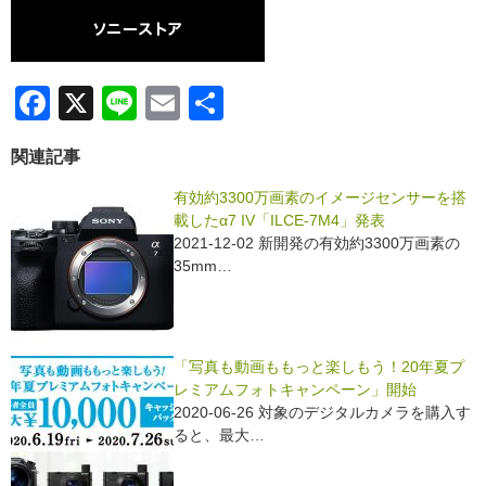
F
X
Li
E
共
a
n
m
有
関連記事
c
e
ail
e
有効約3300万画素のイメージセンサーを搭
載したα7 IV「ILCE-7M4」発表
b
2021-12-02 新開発の有効約3300万画素の
o
35mm…
o
k
「写真も動画ももっと楽しもう！20年夏プ
レミアムフォトキャンペーン」開始
2020-06-26 対象のデジタルカメラを購入す
ると、最大…