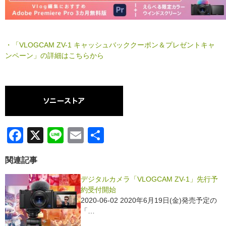
・「VLOGCAM ZV-1 キャッシュバッククーポン＆プレゼントキャ
ンペーン」の詳細はこちらから
F
X
Li
E
共
a
n
m
有
関連記事
c
e
ail
e
デジタルカメラ「VLOGCAM ZV-1」先行予
約受付開始
b
2020-06-02 2020年6月19日(金)発売予定の
o
「…