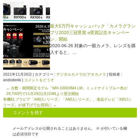
最大5万円キャッシュバック「カメラグラン
プリ2020三冠受賞 α受賞記念キャンペー
ン」開始
2020-06-26 対象の一眼カメラ、レンズを購
入すると、…
2021年11月26日
|
カテゴリー :
デジタルカメラ/ビデオカメラ
|
投稿者 :
andodenki
|
コメントをどうぞ
←
台数・期間限定モデル「WH-1000XM4 LM」ミッドナイトブルー色が
29,700円で11月29日(月)10時より受注開始
有機ELブラビア「A90Jシリーズ」「A80Jシリーズ」、液晶テレビ「X85Jシ
リーズ」が値下げでお買得に
→
コメントを残す
メールアドレスが公開されることはありません。
※
が付いている欄
は必須項目です