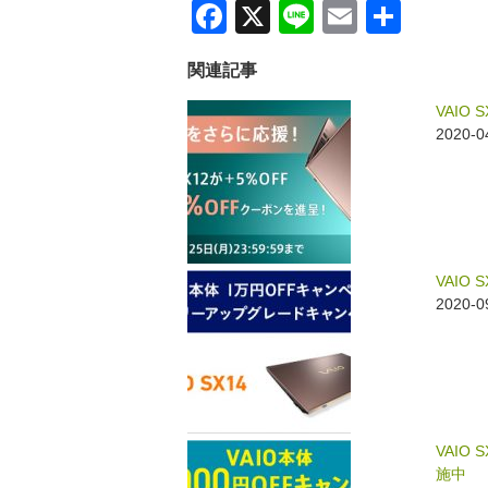
F
X
Li
E
共
a
n
m
有
関連記事
c
e
ail
e
VAIO
2020
b
o
o
k
VAIO
2020-
VAIO
施中