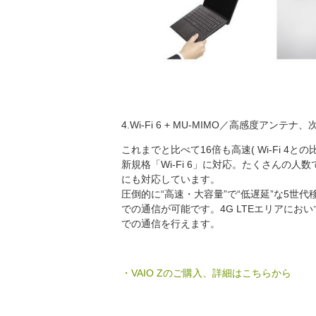
4.Wi-Fi 6 + MU-MIMO／高感度アン
これまでと比べて16倍も高速( Wi-Fi 
新規格「Wi-Fi 6」に対応。たくさんの人
にも対応しています。
圧倒的に“高速・大容量”で“低遅延”な5世代
での通信が可能です。4G LTEエリアにおい
での通信を行えます。
・VAIO Zのご購入、詳細はこちらから