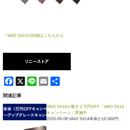
・VAIO SX12の詳細はこちらから
F
X
Li
E
共
a
n
m
有
関連記事
c
e
ail
e
VAIO SX14が最大２万円OFF「VAIO SX14
キャンペーン」実施中
b
2020-09-08 VAIO SX14本体が10,000円…
o