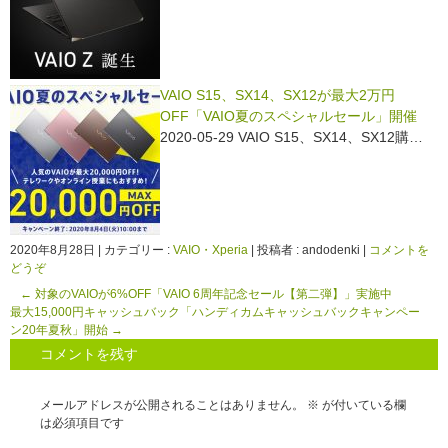
VAIO S15、SX14、SX12が最大2万円
OFF「VAIO夏のスペシャルセール」開催
2020-05-29 VAIO S15、SX14、SX12購…
2020年8月28日
|
カテゴリー :
VAIO・Xperia
|
投稿者 : andodenki
|
コメントを
どうぞ
←
対象のVAIOが6%OFF「VAIO 6周年記念セール【第二弾】」実施中
最大15,000円キャッシュバック「ハンディカムキャッシュバックキャンペー
ン20年夏秋」開始
→
コメントを残す
メールアドレスが公開されることはありません。
※
が付いている欄
は必須項目です